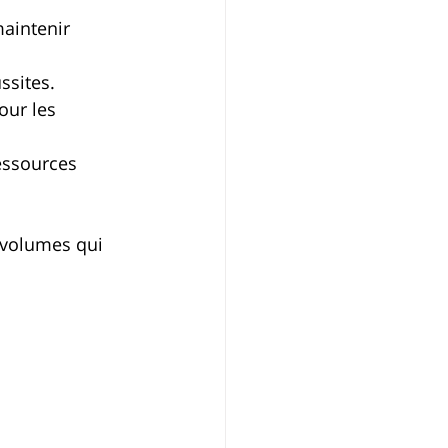
maintenir 
ssites.
our les 
ressources 
 volumes qui 