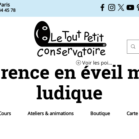
Paris
34 45 78
érence en éveil 
Voir les points
ludique
Cours
Ateliers & animations
Boutique
Carte