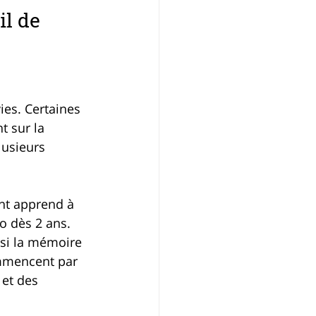
l de 
 
es. Certaines 
t sur la 
lusieurs 
nt apprend à 
o dès 2 ans. 
si la mémoire 
ommencent par 
et des 