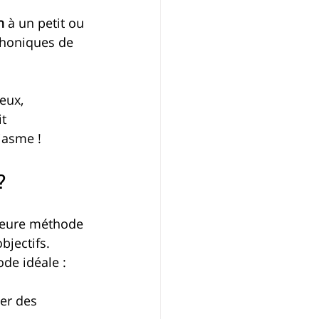
n
 à un petit ou 
phoniques de 
eux, 
t 
iasme !
?
lleure méthode 
bjectifs. 
de idéale :
er des 