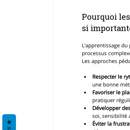
Pourquoi les
si important
L’apprentissage du 
processus complexe q
Les approches péda
Respecter le ry
une bonne méth
Favoriser le pl
pratiquer régul
Développer des
soi, sensibilité 
Éviter la frustr