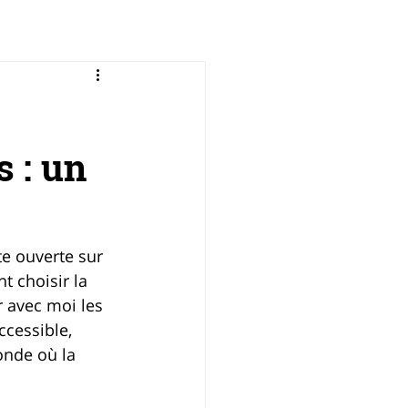
 : un
te ouverte sur 
t choisir la 
 avec moi les 
cessible, 
onde où la 