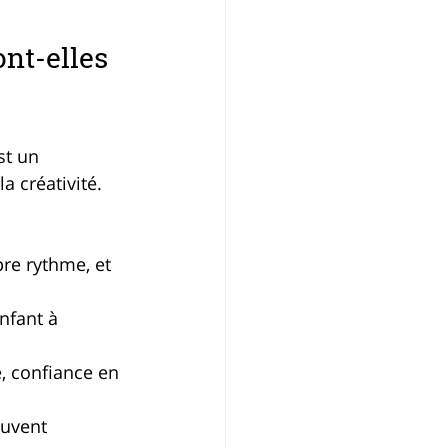
nt-elles 
st un 
a créativité. 
re rythme, et 
nfant à 
e, confiance en 
euvent 