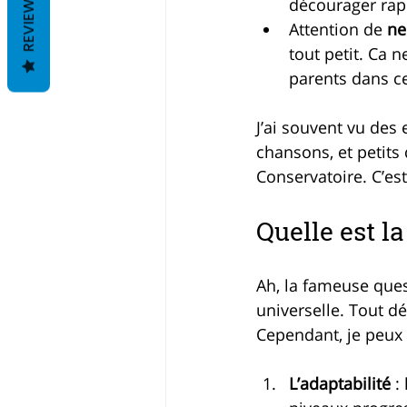
REVIEWS
décourager rap
Attention de 
ne
tout petit. Ca 
parents dans c
J’ai souvent vu des
chansons, et petit
Conservatoire. C’es
Quelle est l
Ah, la fameuse quest
universelle. Tout dé
Cependant, je peux 
L’adaptabilité
 :