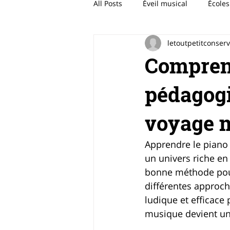
All Posts
Éveil musical
École
letoutpetitconser
Compren
pédagogi
voyage 
Apprendre le piano d
un univers riche en
bonne méthode pour
différentes approch
ludique et efficace
musique devient un 