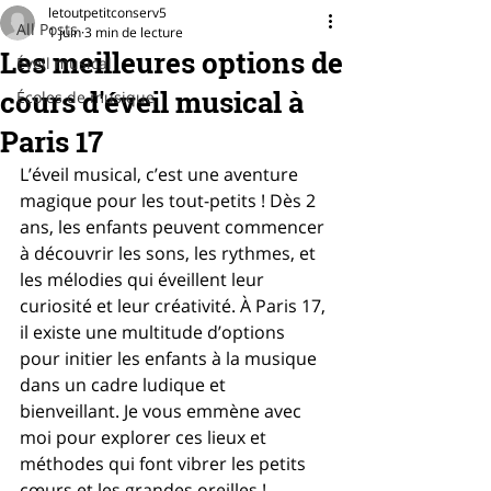
letoutpetitconserv5
All Posts
1 juin
3 min de lecture
Les meilleures options de
Éveil musical
cours d'éveil musical à
Écoles de musique
Paris 17
L’éveil musical, c’est une aventure 
magique pour les tout-petits ! Dès 2 
ans, les enfants peuvent commencer 
à découvrir les sons, les rythmes, et 
les mélodies qui éveillent leur 
curiosité et leur créativité. À Paris 17, 
il existe une multitude d’options 
pour initier les enfants à la musique 
dans un cadre ludique et 
bienveillant. Je vous emmène avec 
moi pour explorer ces lieux et 
méthodes qui font vibrer les petits 
cœurs et les grandes oreilles !