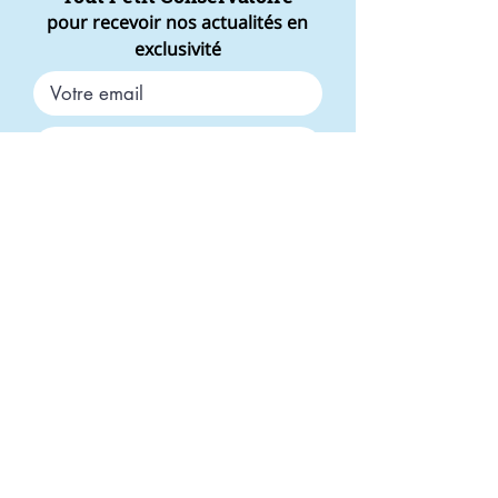
pour recevoir nos actualités en
exclusivité
J'accepte de recevoir la newsletter du
Tout Petit Conservatoire
En cochant cette case, j'accepte la
politique de confidentialité du Tout
Petit Conservatoire
S'abonner