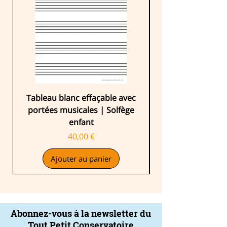
Tableau blanc effaçable avec
Graphomusic, vot
portées musicales | Solfège
enfant
Prix
40,00 €
Ajouter au panier
Abonnez-vous à la newsletter du
Tout Petit Conservatoire