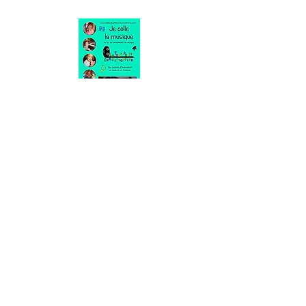
Je colle la musique Vol.2
Ce deuxième volume est consacré aux
instruments de musique. Apprendre à les
reconnaitre. Un tangram batterie à colorier.
Des jeux de logique.
Fiche détaillée
Vol. 2: "Je colle la musique"
Auteur : Philippe Kaczmarek
Editeur : Le Tout Petit Conservatoire
Nombre de pages :9
Format :21x 29.7 cm
Illustration : couleur
ISBN: 9782953072365