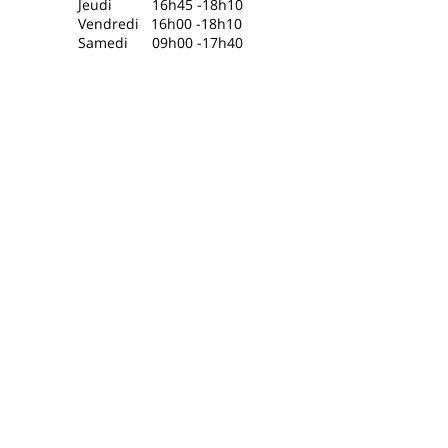
Jeudi 16h45 -18h10
Vendredi 16h00 -18h10
​Samedi 09h00 -17h40
Philippe Kaczmarek
anime Le Tout
Petit Conservatoire depuis 30 ans à
Paris
, offrant une initiation ludique à la
musique, au solfège et au piano pour
les petits et tout-petits.
Découvrez ses
outils pédagogiques
novateurs, ses
méthodes de solfège
et
méthode de piano
,
ses cours d'éveil
musical
conçus pour
les tous petits.
Il anime également des
événements
tout au long de l'année.
Navigation
Accueil
À propos
Créations
Solfège ludique
Méthode de Piano