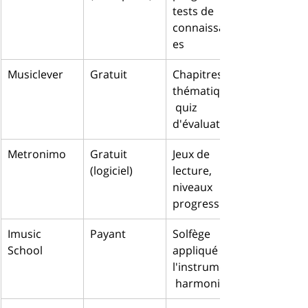
tests de 
connaissanc
es
Musiclever
Gratuit
Chapitres 
thématiques,
 quiz 
d'évaluation
Metronimo
Gratuit 
Jeux de 
(logiciel)
lecture, 
niveaux 
progressifs
Imusic 
Payant
Solfège 
School
appliqué à 
l'instrument,
 harmonie