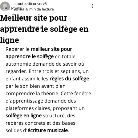
letoutpetitconserv5
All Posts
22 mai
8 min de lecture
Meilleur site pour
Éveil musical
apprendre le solfège en
Écoles de musique
ligne
Repérer le 
meilleur site pour 
apprendre le solfège
 en totale 
autonomie demande de savoir où 
regarder. Entre trois et sept ans, un 
enfant assimile les 
règles du solfège
par le son bien avant d'en 
comprendre la théorie. Cette fenêtre 
d'apprentissage demande des 
plateformes claires, proposant un 
solfège en ligne
 structuré, des 
repères concrets et des bases 
solides d'
écriture musicale
.